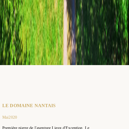
Mai
2020
2021
2023
Sept
2025
Sept
2025
Déc
2025
LE DOMAINE NANTAIS
Mai
2020
Première pierre de l'aventure Lieux d'Exception. Le