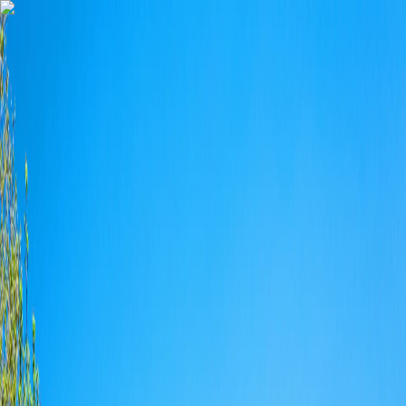
Unsere Locations
SEMINARE & PRO
HOCHZEITEN & PRIVAT
Geschichte
KONTAKT & ANGEBOT
🇩🇪
de