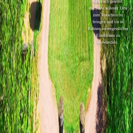
Anspruch geleitet:
die Seele seltener Orte
zum Vorschein zu
bringen und sie in
Bühnen unvergesslicher
Emotionen zu
verwandeln.